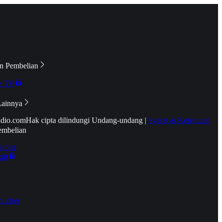
n Pembelian
e TV
Lainnya
idio.com
Hak cipta dilindungi Undang-undang
|
Syarat & Ketentuan
embelian
emier
tif
oucher