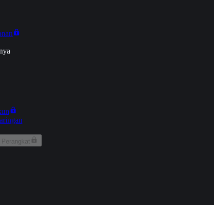
onan
nya
kun
aringan
 Perangkat