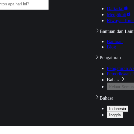
Daftarku
Mengikuti
Riwayat Tont
Bantuan dan Lain
Bantuan
Blog
Pengaturan
Pengaturan A
Pemeriksaan J
Bahasa
Keluar Semua
Bahasa
Indonesia
Inggris