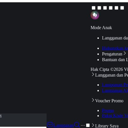
Mode Anak
Langganan da
Hubungkan k
Pengaturan
Bantuan dan 
Hak Cipta ©2026 V
Langganan dan P
Langganan Pr
Langganan Ak
Voucher Promo
Promo
Pakai Kode V
i
Langganan
···
Library Saya