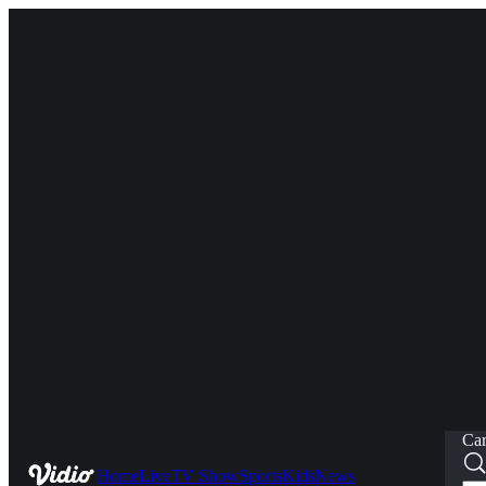
Car
Home
Live
TV Show
Sports
Kids
News