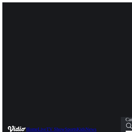
Car
Home
Live
TV Show
Sports
Kids
News