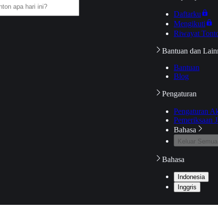
Daftarku
Mengikuti
Riwayat Tont
Bantuan dan Lain
Bantuan
Blog
Pengaturan
Pengaturan A
Pemeriksaan J
Bahasa
Keluar Semua
Bahasa
Indonesia
Inggris