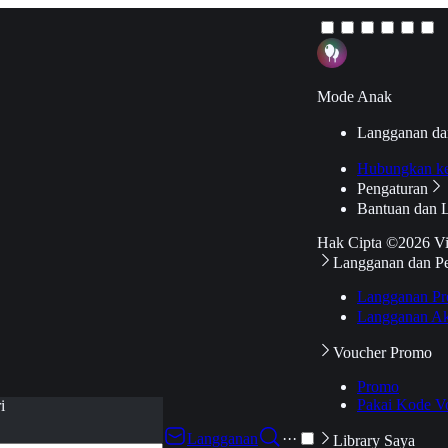
Mode Anak
Langganan da
Hubungkan k
Pengaturan
Bantuan dan 
Hak Cipta ©2026 V
Langganan dan P
Langganan Pr
Langganan Ak
Voucher Promo
Promo
Pakai Kode V
i
Langganan
···
Library Saya