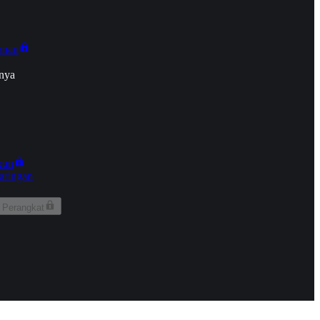
onan
nya
kun
aringan
 Perangkat