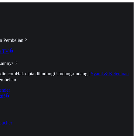
n Pembelian
e TV
Lainnya
idio.com
Hak cipta dilindungi Undang-undang
|
Syarat & Ketentuan
embelian
emier
tif
oucher