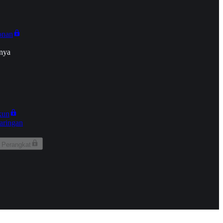
onan
nya
kun
aringan
 Perangkat