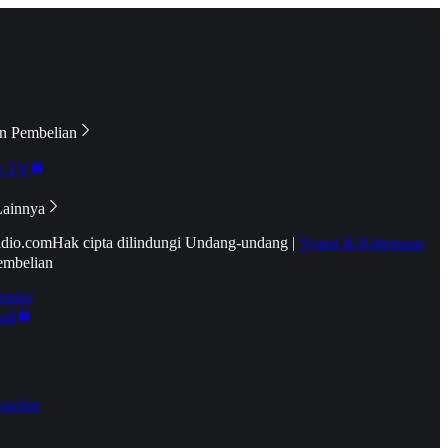
n Pembelian
e TV
Lainnya
idio.com
Hak cipta dilindungi Undang-undang
|
Syarat & Ketentuan
embelian
emier
tif
oucher