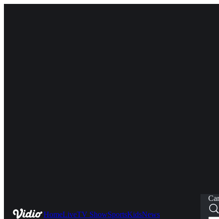
Car
Home
Live
TV Show
Sports
Kids
News