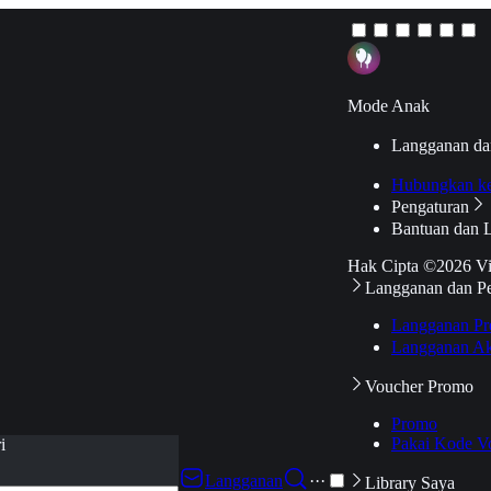
Mode Anak
Langganan da
Hubungkan k
Pengaturan
Bantuan dan 
Hak Cipta ©2026 V
Langganan dan P
Langganan Pr
Langganan Ak
Voucher Promo
Promo
Pakai Kode V
i
Langganan
···
Library Saya