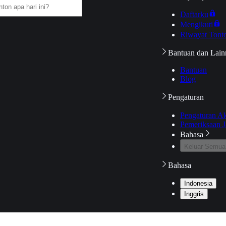
Daftarku
Mengikuti
Riwayat Tont
Bantuan dan Lain
Bantuan
Blog
Pengaturan
Pengaturan A
Pemeriksaan J
Bahasa
Keluar Semua
Bahasa
Indonesia
Inggris