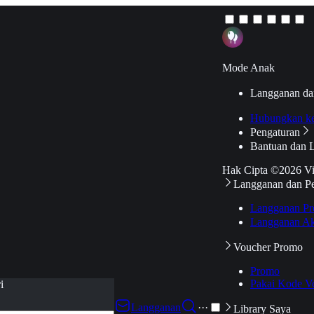
Mode Anak
Langganan da
Hubungkan k
Pengaturan
Bantuan dan 
Hak Cipta ©2026 V
Langganan dan P
Langganan Pr
Langganan Ak
Voucher Promo
Promo
Pakai Kode V
i
Langganan
···
Library Saya