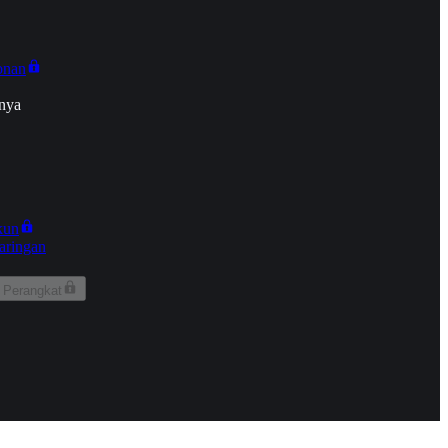
onan
nya
kun
aringan
 Perangkat