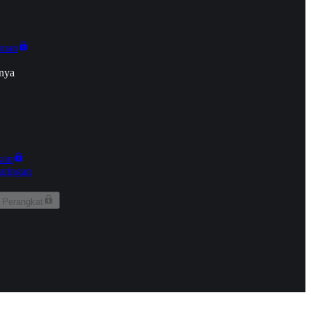
onan
nya
kun
aringan
 Perangkat