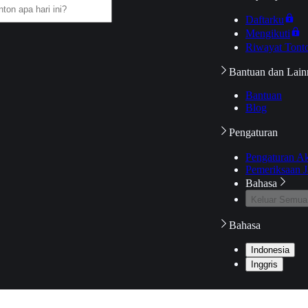
Daftarku
Mengikuti
Riwayat Tont
Bantuan dan Lain
Bantuan
Blog
Pengaturan
Pengaturan A
Pemeriksaan J
Bahasa
Keluar Semua
Bahasa
Indonesia
Inggris