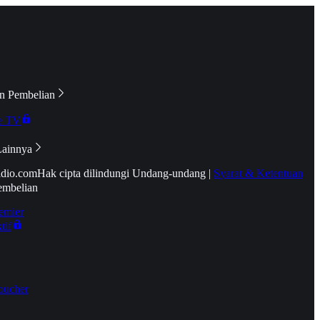
n Pembelian
e TV
Lainnya
idio.com
Hak cipta dilindungi Undang-undang
|
Syarat & Ketentuan
embelian
emier
tif
oucher