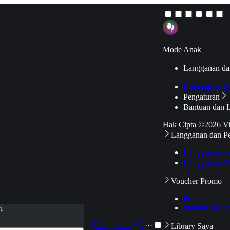
Mode Anak
Langganan da
Hubungkan k
Pengaturan
Bantuan dan 
Hak Cipta ©2026 V
Langganan dan P
Langganan Pr
Langganan Ak
Voucher Promo
Promo
Pakai Kode V
i
Langganan
···
Library Saya