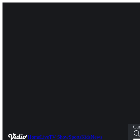
Car
Home
Live
TV Show
Sports
Kids
News