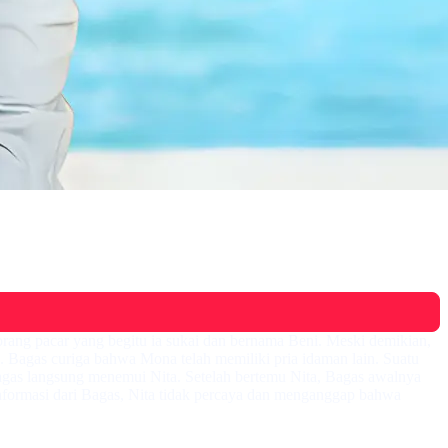
ang pacar yang begitu ia sukai dan bernama Beni. Meski demikian,
. Bagas curiga bahwa Mona telah memiliki pria idaman lain. Suatu
agas langsung menemui Nita. Setelah bertemu Nita, Bagas awalnya
formasi dari Bagas, Nita tidak percaya dan menganggap bahwa