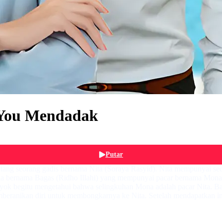
 You Mendadak
Putar
g seorang gadis bernama Nita (Soraya Rasyid). Nita mempunyai seor
 pria bernama Bagas (Ridho Illahi) yang mempunyai pacar bernama Mona
syok begitu mengetahui bahwa selingkuhan Mona adalah pacar Nita. B
eranikan diri untuk membongkarnya ke Nita. Setelah mendapatkan in