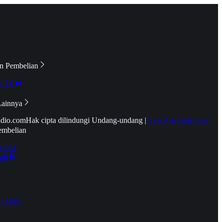
n Pembelian
e TV
Lainnya
idio.com
Hak cipta dilindungi Undang-undang
|
Syarat & Ketentuan
embelian
emier
tif
oucher