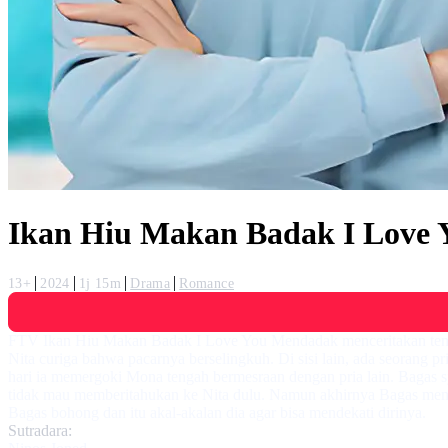
Ikan Hiu Makan Badak I Love
13+
2024
1j 15m
Drama
Romance
FTV Ikan Hiu Makan Badak I Love You Mendadak menceritakan tentan
Nita curiga bahwa pacarnya berselingkuh. Di sisi lain, ada seorang
hari ia memergoki Mona tengah bermesraan dengan pria lain. Bagas 
tidak mau memberitahukan ke Nita dulu. Namun akhirnya Bagas memb
Bagas bohong dan itu akal-akalan dia agar bisa mendekati dirinya.
Sutradara: