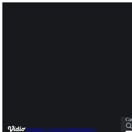
Car
Home
Live
TV Show
Sports
Kids
News