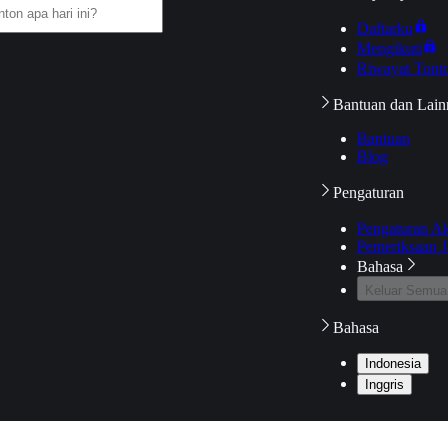
Daftarku
Mengikuti
Riwayat Tont
Bantuan dan Lain
Bantuan
Blog
Pengaturan
Pengaturan A
Pemeriksaan J
Bahasa
Keluar Semua
Bahasa
Indonesia
Inggris