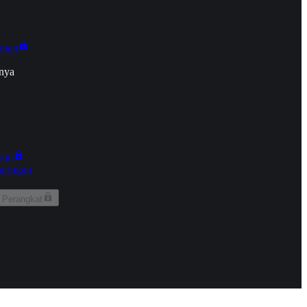
onan
nya
kun
aringan
 Perangkat