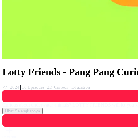
Lotty Friends - Pang Pang Curio
<7
2024
16 Episodes
2D Cartoon
Education
Curious about underwater animals? LOTTY FRIENDS will let you 
Lihat Selengkapnya
Daftarku