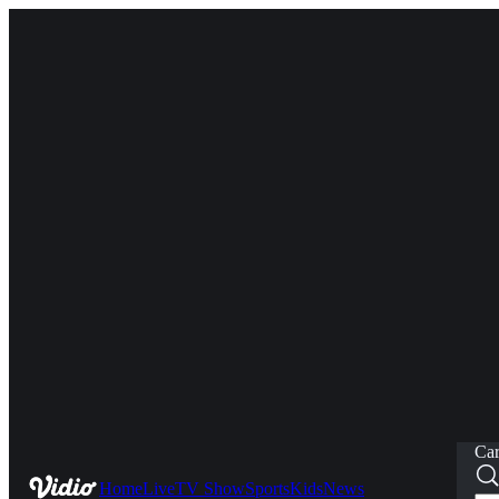
Car
Home
Live
TV Show
Sports
Kids
News