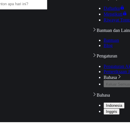
Daftarku
Mengikuti
Riwayat Tont
Bantuan dan Lain
Bantuan
Blog
Pengaturan
Pengaturan A
Pemeriksaan J
Bahasa
Keluar Semua
Bahasa
Indonesia
Inggris