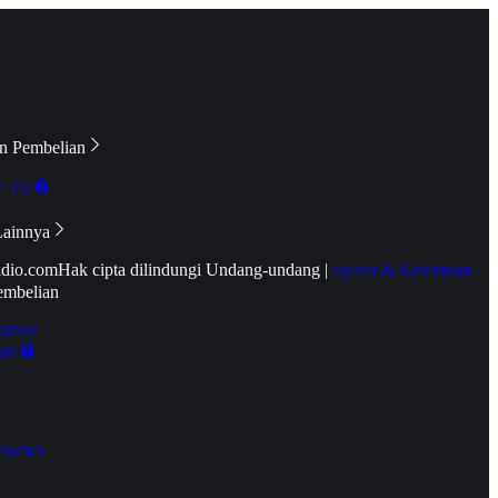
n Pembelian
e TV
Lainnya
idio.com
Hak cipta dilindungi Undang-undang
|
Syarat & Ketentuan
embelian
emier
tif
oucher