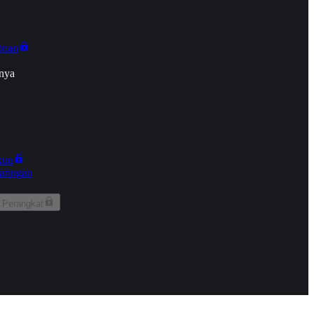
onan
nya
kun
aringan
 Perangkat