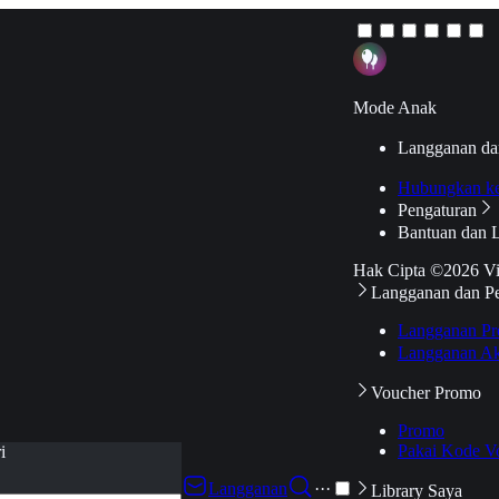
Mode Anak
Langganan da
Hubungkan k
Pengaturan
Bantuan dan 
Hak Cipta ©2026 V
Langganan dan P
Langganan Pr
Langganan Ak
Voucher Promo
Promo
Pakai Kode V
i
Langganan
···
Library Saya