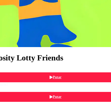
sity Lotty Friends
Putar
know!
Putar