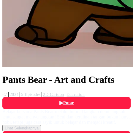
Pants Bear - Art and Crafts
<7
2024
5 Episodes
2D Cartoon
Education
Putar
Belajar bersama Pants Bear melalui tutorial langkah demi langkah
tentu sangat menyenangkan! Seni dan kerajinan tangan bukan hanya
hobi, tetapi juga cara asyik untuk belajar dan menjadi kreatif.
Lihat Selengkapnya