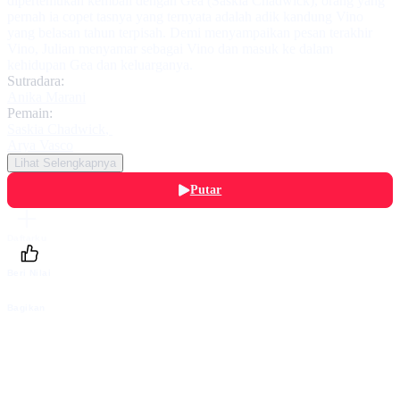
dipertemukan kembali dengan Gea (Saskia Chadwick), orang yang
pernah ia copet tasnya yang ternyata adalah adik kandung Vino
yang belasan tahun terpisah. Demi menyampaikan pesan terakhir
Vino, Julian menyamar sebagai Vino dan masuk ke dalam
kehidupan Gea dan keluarganya.
Sutradara:
Anika Marani
Pemain:
Saskia Chadwick
,
Arya Vasco
Lihat Selengkapnya
Putar
Daftarku
Beri Nilai
Bagikan