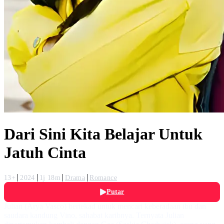
Dari Sini Kita Belajar Untuk
Jatuh Cinta
13+
2024
1j 18m
Drama
Romance
Putar
Julian (Arya Vasco) bertekad untuk mencari keberadaan ibu dan
saudara kandung Vino, sahabat karibnya. Ternyata Julian