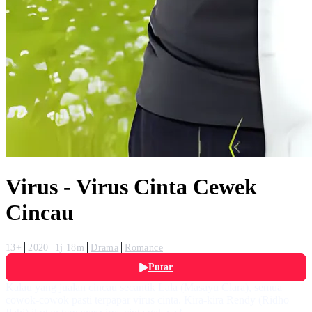
Virus - Virus Cinta Cewek
Cincau
13+
2020
1j 18m
Drama
Romance
Putar
Kalau yang jualan cincau secantik Lala (Masayu Clara), semua
cowok-cowok pasti terpapar virus cinta. Kira-kira Rendy (Ridho