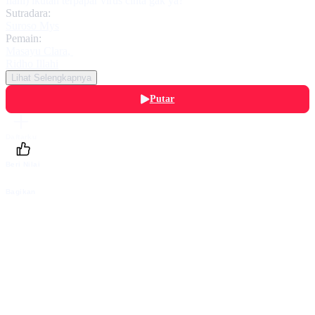
Ilahi) ikutan terpapar virus cinta gak ya?
Sutradara:
Suroso Mys
Pemain:
Masayu Clara
,
Ridho Illahi
Lihat Selengkapnya
Putar
Daftarku
Beri Nilai
Bagikan