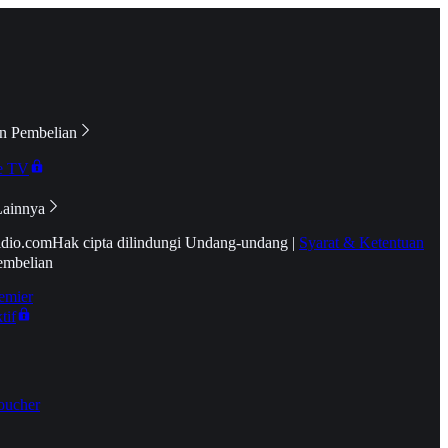
n Pembelian
e TV
Lainnya
idio.com
Hak cipta dilindungi Undang-undang
|
Syarat & Ketentuan
embelian
emier
tif
oucher