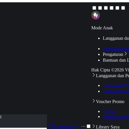
Mode Anak
Langganan da
Hubungkan k
Pengaturan
Bantuan dan 
Hak Cipta ©2026 V
Langganan dan P
Langganan Pr
Langganan Ak
Voucher Promo
Promo
Pakai Kode V
i
Langganan
···
Library Saya