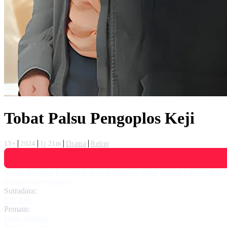
Tobat Palsu Pengoplos Keji
13+
2024
1j 21m
Drama
Religi
Maher Seorang Pedagang Bensin Oplosan yang Sangat Curang dan B
Bensin Ditempatnya.
Sutradara:
Effi Zen
Pemain:
Dude Herlino
,