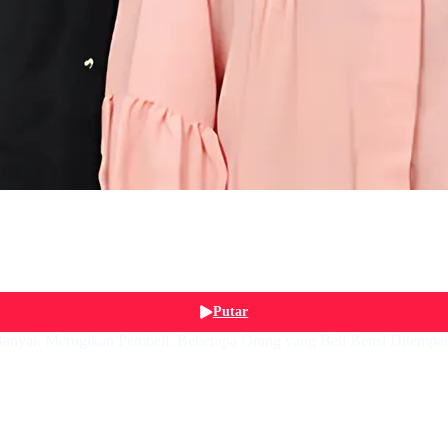
Putar
anyak Merugikan Pembeli. Beberapa Orang yang Beli Bensi Ditempa