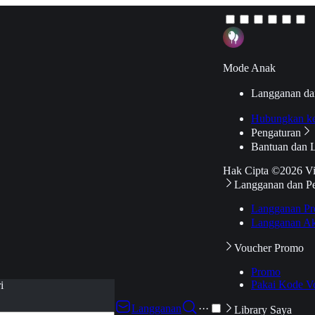
Mode Anak
Langganan da
Hubungkan k
Pengaturan
Bantuan dan 
Hak Cipta ©2026 V
Langganan dan P
Langganan Pr
Langganan Ak
Voucher Promo
Promo
Pakai Kode V
i
Langganan
···
Library Saya