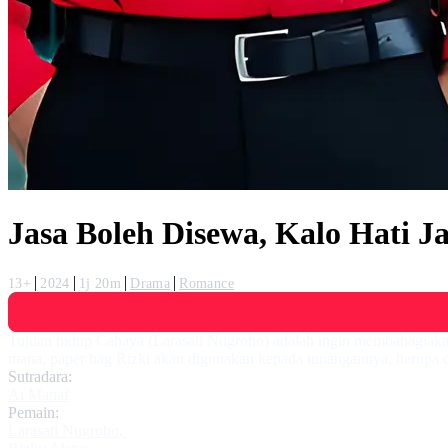
Jasa Boleh Disewa, Kalo Hati J
13+
2024
1j 20m
Drama
Romance
Tujuan hidup Cahaya (Larasati Nugroho) adalah ingin membahagiakan 
mana, paper bag Rizki akan digunakan kepada tunangannya, berupa ci
Sutradara:
Ai Manaf
Pemain:
Larasati Nugroho
,