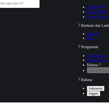
Daftarku
Mengikuti
Riwayat Tont
Bantuan dan Lain
Bantuan
Blog
Pengaturan
Pengaturan A
Pemeriksaan J
Bahasa
Keluar Semua
Bahasa
Indonesia
Inggris