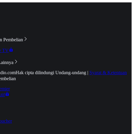
n Pembelian
e TV
Lainnya
idio.com
Hak cipta dilindungi Undang-undang
|
Syarat & Ketentuan
embelian
emier
tif
oucher