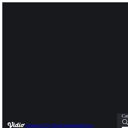
Car
Home
Live
TV Show
Sports
Kids
News