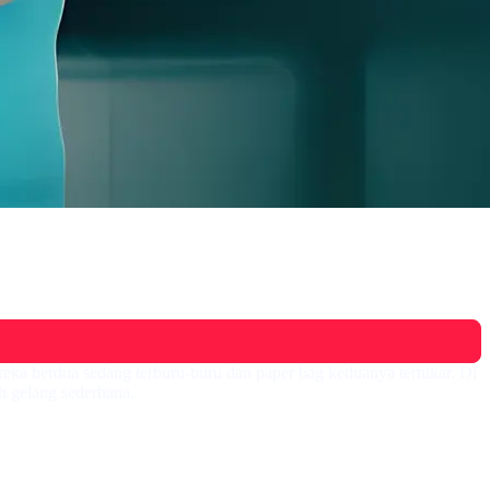
eka berdua sedang terburu-buru dan paper bag keduanya tertukar. Di
h gelang sederhana.