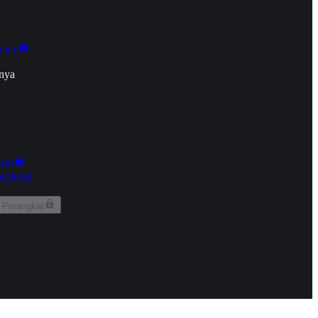
onan
nya
kun
aringan
 Perangkat