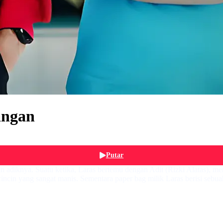
angan
Putar
adiknya. Suatu ketika, Laras bertemu dengan Adit (Rizki Alatas), mer
ncin yang sangat manis. Sementara paper bag milik Laras berisi sebua