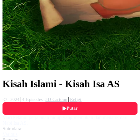
Kisah Islami - Kisah Isa AS
<7
2024
4 Episodes
3D Cartoon
Religi
Putar
Mari ketahui perjalanan hidup yang memukau dan menarik dari
Nabi Isa AS.
Sutradara:
Various
Pemain: