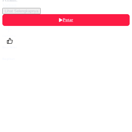
Various
Lihat Selengkapnya
Putar
Daftarku
Beri Nilai
Bagikan