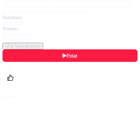
Karena keteledorannya menjaga anak, Maya harus menanggung
derita seumur hidupnya. Selain kehilangan nyawa anaknya Maya
rupanya juga harus dibenci suaminya sendiri.
Sutradara:
Dodi Zhebot
Pemain:
Dafina Jamasir
,
Boy Hamzah
Lihat Selengkapnya
Putar
Daftarku
Beri Nilai
Bagikan