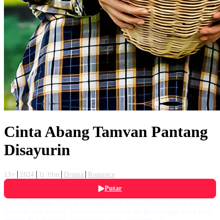
Cinta Abang Tamvan Pantang
Disayurin
13+
2024
1j 19m
Drama
Romance
Putar
Nando (Morgan Oey) menolong Sesil (Rayna Snova) yang mau
dijual ke luar negeri. Nando meminta izin ke ibunya agar Sesil bisa