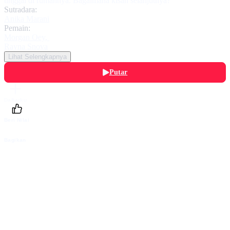
tinggal di rumahnya. Bagaimana kisah selanjutnya?
Sutradara:
Anika Marani
Pemain:
Morgan Oey
,
Rayna Snova
Lihat Selengkapnya
Putar
Daftarku
Beri Nilai
Bagikan