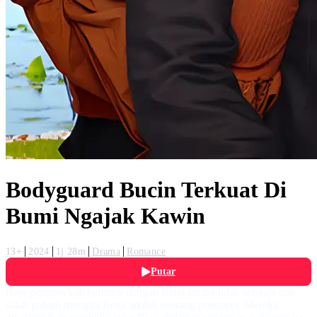
Bodyguard Bucin Terkuat Di
Bumi Ngajak Kawin
13+
2024
1j 28m
Drama
Romance
Putar
Bara pertama kali bertemu dengan Rena secara tidak sengaja dan
salah paham mengira Rena adalah seorang pencopet. Mereka