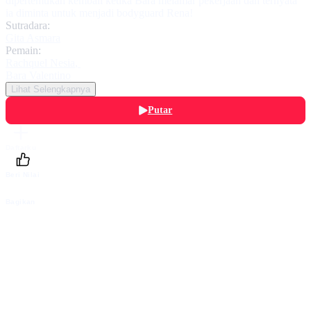
dipertemukan kembali ketika Bara melamar pekerjaan dan ternyata
ia diminta untuk menjadi bodyguard Rena!
Sutradara:
Gita Asmara
Pemain:
Rachquel Nesia
,
Bara Valentino
Lihat Selengkapnya
Putar
Daftarku
Beri Nilai
Bagikan