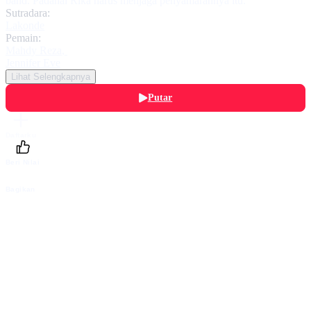
band. Padahal Rika harus menjaga penyamarannya itu.
Sutradara:
Lakonde
Pemain:
Mahdy Reza
,
Jennifer Eve
Lihat Selengkapnya
Putar
Daftarku
Beri Nilai
Bagikan