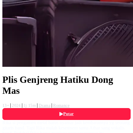
Plis Genjreng Hatiku Dong
Mas
13+
2024
1j 15m
Drama
Romance
Putar
Rika si pengamen metal harus nyamar jadi kembarannya yg seorang
gitaris band. Tapi Rika malah kesemsem sama Athar sang vokalis