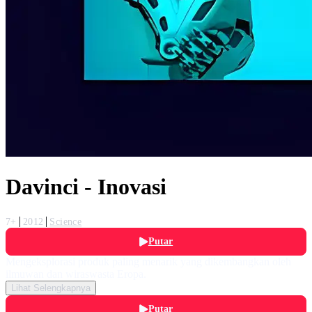
Davinci - Inovasi
7+
2012
Science
Putar
Mengeksplorasi produk paling menarik yang dikembangkan oleh
ilmuwan dan wiraswasta Eropa.
Lihat Selengkapnya
Putar