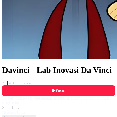
Davinci - Lab Inovasi Da Vinci
7+
2017
Science
Putar
Pelajari dasar-dasar bagaimana komputer bekerja dengan animasi
singkat ini.
Sutradara:
Nicolai Nobis