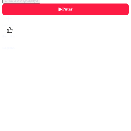
Lihat Selengkapnya
Putar
Daftarku
Beri Nilai
Bagikan