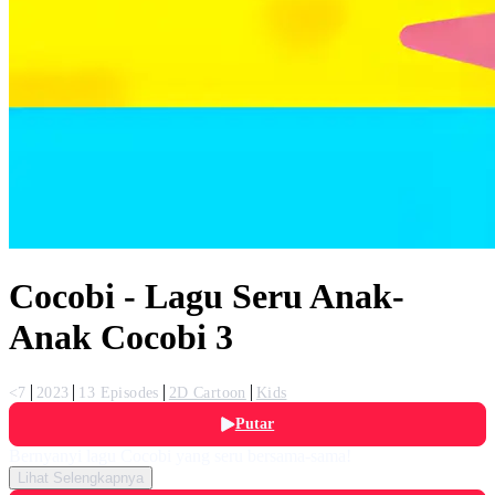
Cocobi - Lagu Seru Anak-
Anak Cocobi 3
<7
2023
13 Episodes
2D Cartoon
Kids
Putar
Bernyanyi lagu Cocobi yang seru bersama-sama!
Lihat Selengkapnya