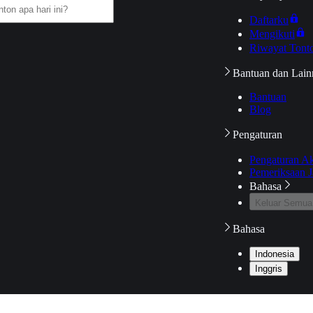
Daftarku
Mengikuti
Riwayat Tont
Bantuan dan Lain
Bantuan
Blog
Pengaturan
Pengaturan A
Pemeriksaan J
Bahasa
Keluar Semua
Bahasa
Indonesia
Inggris