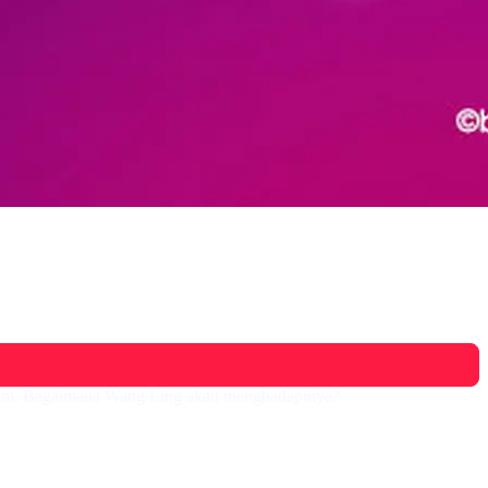
ndam. Bagaimana Wang Ling akan menghadapinya?