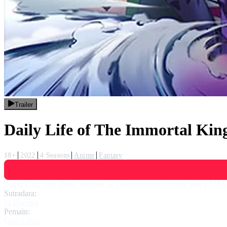
Trailer
Daily Life of The Immortal Kin
18+
2022
4 Seasons
Anime
Fantasy
Wang Ling, raja abadi, kembali ke kehidupannya sebagai siswa S
Sutradara:
Li Haoling
Pemain:
Qian Chen
,