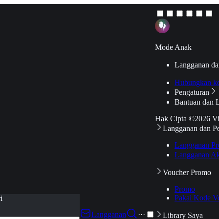
Mode Anak
Langganan da
Hubungkan k
Pengaturan
Bantuan dan 
Hak Cipta ©2026 V
Langganan dan P
Langganan Pr
Langganan Ak
Voucher Promo
Promo
Pakai Kode V
i
Langganan
···
Library Saya