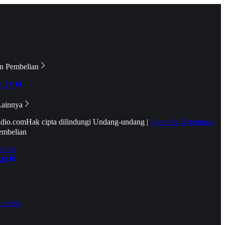
n Pembelian
e TV
Lainnya
idio.com
Hak cipta dilindungi Undang-undang
|
Syarat & Ketentuan
embelian
emier
tif
oucher