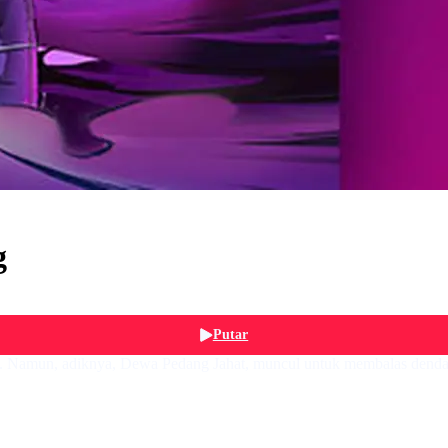
g
Putar
MA. Namun, adiknya, Dewa Pedang Jahat, muncul untuk membalas de