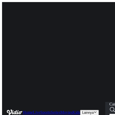
Car
Home
Live
Sports
Series
Movies
Kids
Lainnya