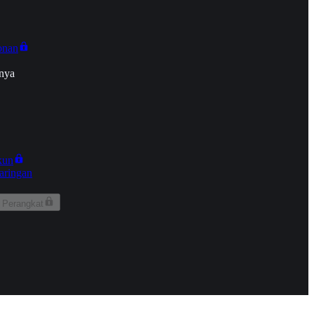
onan
nya
kun
aringan
 Perangkat