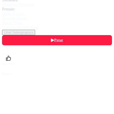
Winaldha Melalatoa
Pemain:
Dinda Kirana
,
Tarra Budiman
,
Harris Vriza
,
Carmela van Der Kruk
Lihat Selengkapnya
Putar
Daftarku
Beri Nilai
Bagikan