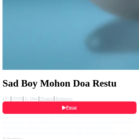
Sad Boy Mohon Doa Restu
13+
2019
1j 18m
Drama
Romance
Putar
Vino (Tarra Budiman) lagi sedih karena usahanya dan cintanya
berantakan, disaat itulah Mira (Dinda Kirana) datang menyejukkan
hatinya dengan segelas Ice Cream penuh cinta. Saksikan
selengkapnya hanya di FTV SCTV - Sad Boy Mohon Doa Restu
Sutradara: