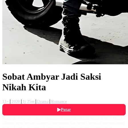
Sobat Ambyar Jadi Saksi
Nikah Kita
13+
2020
1j 25m
Drama
Romance
Putar
Rachquel Nesia yang rencananya akan menikah sama Ridho Illahi
dibuat ragu ketika sobatnya meminta Rachquel kembali menimbang