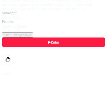
bobot Ridho. Rachquel yang sehati sama sobatnya ikut saran
mereka dengan mencari tahu bibit, bebet, bobot Ridho lebih
mendalam. Apakah Ridho akan terima diusik seperti itu?
Sutradara:
Otoy Witoyo
Pemain:
Rachquel Nesia
,
Ridho Illahi
Lihat Selengkapnya
Putar
Daftarku
Beri Nilai
Bagikan