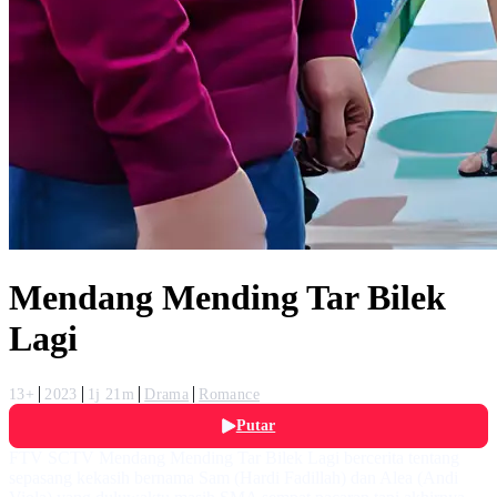
Mendang Mending Tar Bilek
Lagi
13+
2023
1j 21m
Drama
Romance
Putar
FTV SCTV Mendang Mending Tar Bilek Lagi bercerita tentang
sepasang kekasih bernama Sam (Hardi Fadillah) dan Alea (Andi