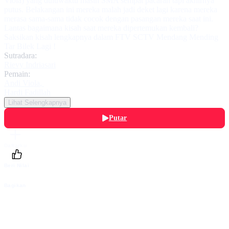
Viola) yang duluwaktu masih SMA sempat pacaran tapi akhirnya
putus. Belakangan ini mereka malah jadi deket lagi karena mereka
merasa sama-sama tidak cocok dengan pasangan mereka saat ini.
Lantas bagaimana kisah saat mereka dipertemukan kembali?
Saksikan kisah lengkapnya dalam FTV SCTV Mendang Mending
Tar Bilek Lagi !
Sutradara:
Rievy Indriasari
Pemain:
Andi Viola
,
Hardi Fadillah
Lihat Selengkapnya
Putar
Daftarku
Beri Nilai
Bagikan