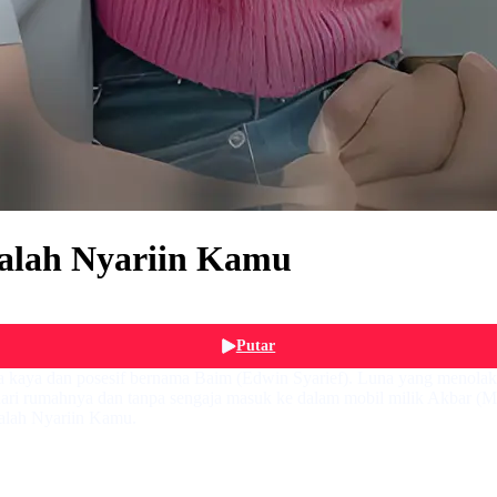
dalah Nyariin Kamu
Putar
a kaya dan posesif bernama Baim (Edwin Syarief). Luna yang menola
ari rumahnya dan tanpa sengaja masuk ke dalam mobil milik Akbar (M
alah Nyariin Kamu.