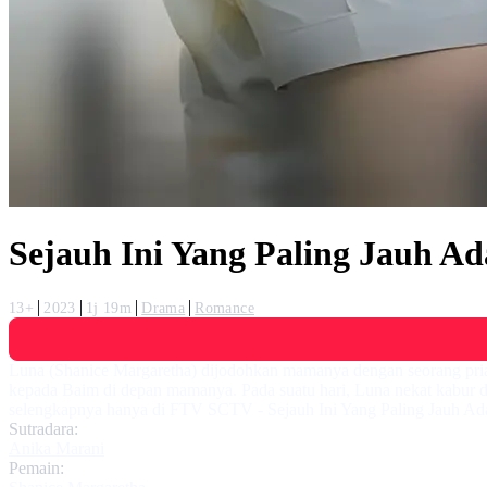
Sejauh Ini Yang Paling Jauh A
13+
2023
1j 19m
Drama
Romance
Luna (Shanice Margaretha) dijodohkan mamanya dengan seorang pri
kepada Baim di depan mamanya. Pada suatu hari, Luna nekat kabur d
selengkapnya hanya di FTV SCTV - Sejauh Ini Yang Paling Jauh Ad
Sutradara:
Anika Marani
Pemain: