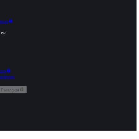
onan
nya
kun
aringan
 Perangkat