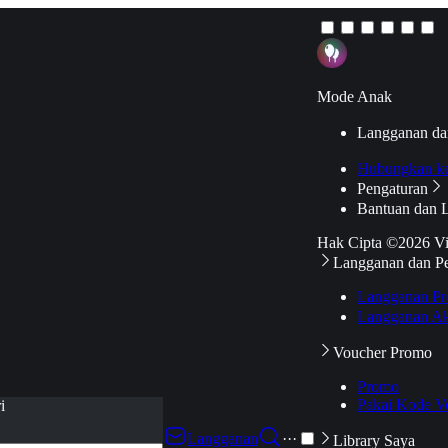
Mode Anak
Langganan da
Hubungkan k
Pengaturan
Bantuan dan 
Hak Cipta ©2026 V
Langganan dan P
Langganan Pr
Langganan Ak
Voucher Promo
Promo
Pakai Kode V
i
Langganan
···
Library Saya