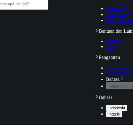
Daftarku
Mengikuti
Riwayat Tont
Bantuan dan Lain
Bantuan
Blog
Pengaturan
Pengaturan A
Pemeriksaan J
Bahasa
Keluar Semua
Bahasa
Indonesia
Inggris