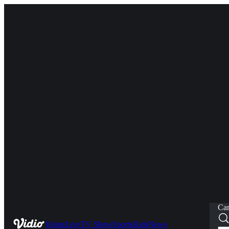
Car
Home
Live
TV Show
Sports
Kids
News