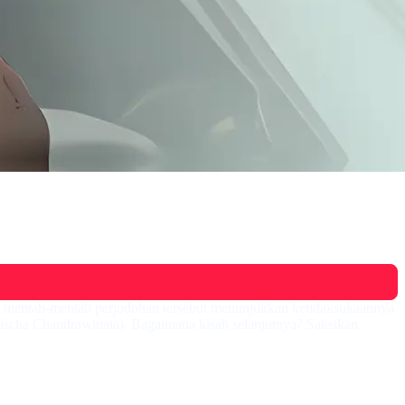
k mentah-mentah perjodohan tersebut menunjukkan ketidaksukaannya
ischa Chandrawinata). Bagaimana kisah selanjutnya? Saksikan