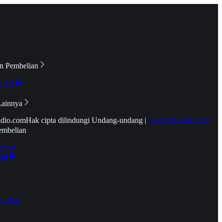
n Pembelian
e TV
Lainnya
idio.com
Hak cipta dilindungi Undang-undang
|
Syarat & Ketentuan
embelian
emier
tif
oucher