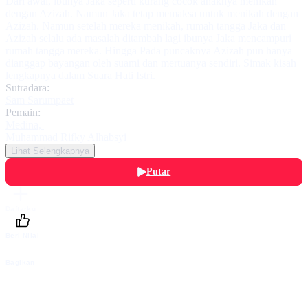
Dari awal, ibunya Jaka seperti kurang cocok anaknya menikah
dengan Azizah. Namun Jaka tetap memaksa untuk menikah dengan
Azizah. Namun setelah mereka menikah, rumah tangga Jaka dan
Azizah selalu ada masalah ditambah lagi ibunya Jaka mencampuri
rumah tangga mereka. Hingga Pada puncaknya Azizah pun hanya
dianggap bayangan oleh suami dan mertuanya sendiri. Simak kisah
lengkapnya dalam Suara Hati Istri.
Sutradara:
Sam Sarumpaet
Pemain:
Medina
,
Muhammad Rifky Alhabsyi
Lihat Selengkapnya
Putar
Daftarku
Beri Nilai
Bagikan