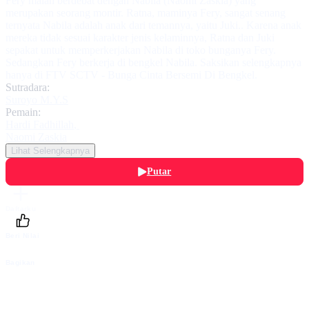
Fery malah berdebat dengan Nabila (Naomi Zaskia) yang
merupakan seorang montir. Ratna, maminya Fery, sangat senang
ternyata Nabila adalah anak dari temannya, yaitu Juki.. Karena anak
mereka tidak sesuai karakter jenis kelaminnya, Ratna dan Juki
sepakat untuk memperkerjakan Nabila di toko bunganya Fery.
Sedangkan Fery berkerja di bengkel Nabila. Saksikan selengkapnya
hanya di FTV SCTV - Bunga Cinta Bersemi Di Bengkel.
Sutradara:
Suroyo M.Y.S
Pemain:
Hardi Fadhillah
,
Naomi Zaskia
Lihat Selengkapnya
Putar
Daftarku
Beri Nilai
Bagikan