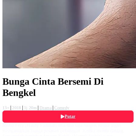
Bunga Cinta Bersemi Di
Bengkel
13+
2018
1j 20m
Drama
Comedy
Putar
Mobil Fery (Hardy Fadillah) tiba-tiba saja mogok ketika ingin
mengantarkan bunga pesanan pelanggan. Ketika montir datang,