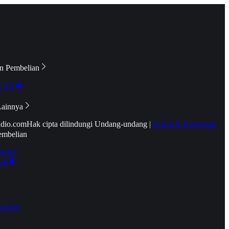
n Pembelian
e TV
Lainnya
idio.com
Hak cipta dilindungi Undang-undang
|
Syarat & Ketentuan
embelian
emier
tif
oucher