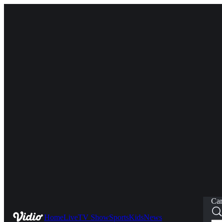
Car
Home
Live
TV Show
Sports
Kids
News