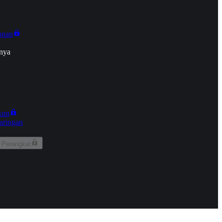
onan
nya
kun
aringan
 Perangkat