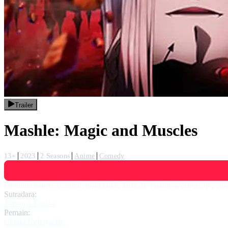
Trailer
Mashle: Magic and Muscles
13+
2023
2 Seasons
Anime
Comedy
Di dunia magis, orang dengan tanda khas di wajahnya dianggap peng
Sutradara:
Tomoya Tanaka
Pemain:
Chiaki Kobayashi
,