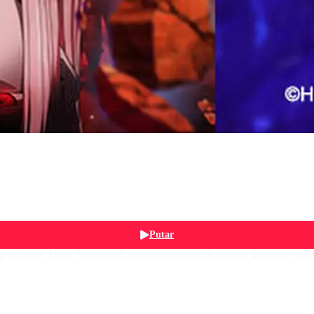
Putar
guna sihir. Mash Burnedead, pemuda penyendiri dengan kekuatan super