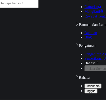
Daftarku
Mengikuti
Riwayat Tont
Bantuan dan Lain
Bantuan
Blog
Pengaturan
Pengaturan A
Pemeriksaan J
Bahasa
Keluar Semua
Bahasa
Indonesia
Inggris