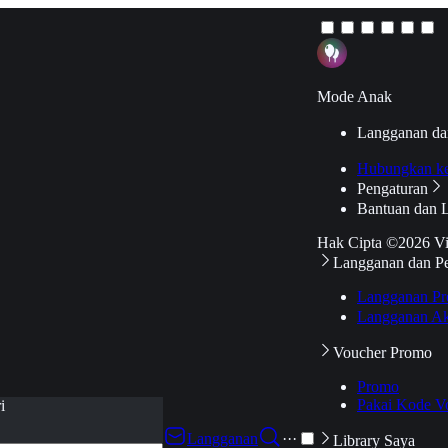
Mode Anak
Langganan da
Hubungkan k
Pengaturan
Bantuan dan 
Hak Cipta ©2026 V
Langganan dan P
Langganan Pr
Langganan Ak
Voucher Promo
Promo
Pakai Kode V
i
Langganan
···
Library Saya