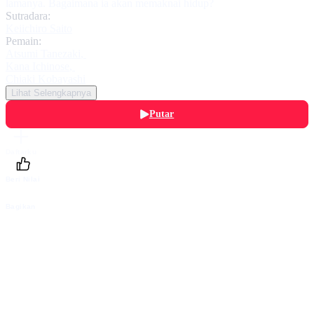
lamanya. Bagaimana ia akan memaknai hidup?
Sutradara:
Keiichiro Saito
Pemain:
Atsumi Tanezaki
,
Kana Ichinose
,
Chiaki Kobayashi
Lihat Selengkapnya
Putar
Daftarku
Beri Nilai
Bagikan