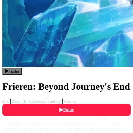
Trailer
Frieren: Beyond Journey's End
13+
2026
10 Episodes
Fantasy
Anime
Putar
Penyihir elf Frieren dan rekan-rekan petualangnya telah
mengalahkan Raja Iblis dan membawa kedamaian ke negeri itu.
Namun, Frieren akan hidup jauh lebih lama daripada anggota party