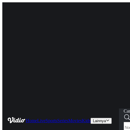
Car
Home
Live
Sports
Series
Movies
Kids
Lainnya