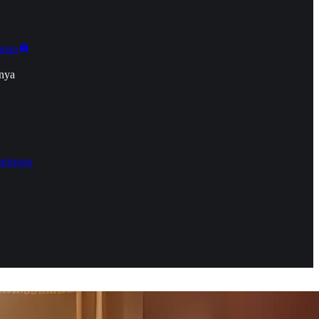
onan
nya
aringan