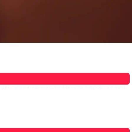
engan sang pacar akan segera menikah karena selingkuhannya hamil.