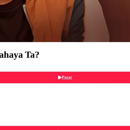
ahaya Ta?
Putar
apan dengan anak buah abah Tisna, Reki (Fendy Chow) ditambah lagi d