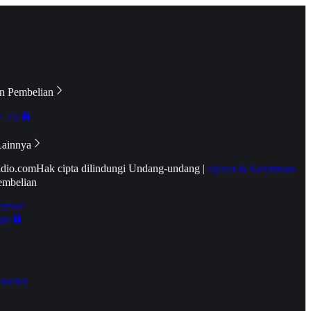
n Pembelian
e TV
Lainnya
idio.com
Hak cipta dilindungi Undang-undang
|
Syarat & Ketentuan
embelian
emier
tif
oucher