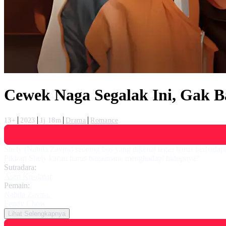
Cewek Naga Segalak Ini, Gak B
13+
2023
1j 18m
Drama
Romance
Shely (Nabila Zavira) seorang bos yang dikenal tegas harus berhad
Pikiran Shely kacau harus bagaimana menghadapi hidupnya?
Sutradara:
Asep Kusdinar
Pemain:
Nabila Zavira
,
Fendy Chow
Lihat Selengkapnya