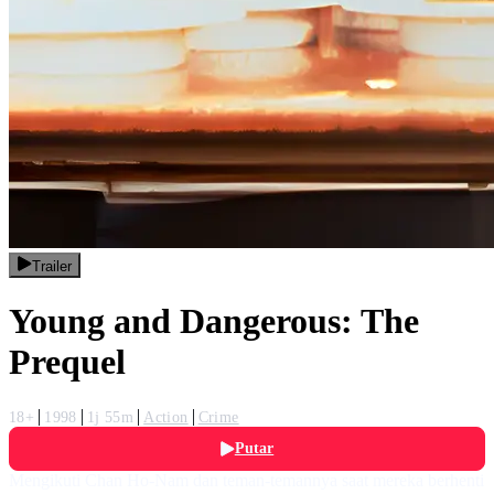
Trailer
Young and Dangerous: The
Prequel
18+
1998
1j 55m
Action
Crime
Putar
Mengikuti Chan Ho-Nam dan teman-temannya saat mereka berhenti