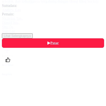
sekolah, dan keluarganya bergabung dengan Hung Hing Society.
Sutradara:
Andrew Lau
Pemain:
Nicholas Tse
,
Daniel Wu
,
Shu Qi
,
Sam Lee
Lihat Selengkapnya
Putar
Daftarku
Beri Nilai
Bagikan