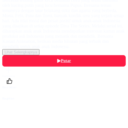
Bercerita tentang gadis kecil bernama Diva yang selalu ditemani
oleh kucing putih yang lucu bernama Pupus. Bersama teman
temannya dengan latar belakang suku dan agama yang berbeda,
Mona, Febi, Putu dan Tomi, banyak konflik seru yang terjadi setiap
hari. Ada nilai moral dan pesan positif untuk anak-anak Indonesia
yang disajikan di setiap episode Diva The Series. Melalui serial ini,
diharapkan anak anak Indonesia mendapatkan tontonan kartun anak
produksi asli Indonesia yang menarik dan mendidik. Bersama
Kastari Animation, berikan media hiburan yang terbaik dan
mendidik untuk anak anak Indonesia.
Lihat Selengkapnya
Putar
Daftarku
Beri Nilai
Bagikan