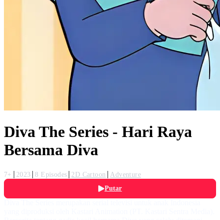
Diva The Series - Hari Raya
Bersama Diva
7+
2023
8 Episodes
2D Cartoon
Adventure
Putar
Diva The Series merupakan serial televisi untuk anak Indonesia
yang diproduksi oleh Kastari Animation (PT. Kastari Sentra Media).