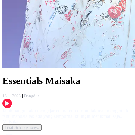
Essentials Maisaka
13+
2023
Dangdut
Jatuh bangun aku mengejarmu, namun dirimu tak mau mengerti, ku
tahu manusia tak ada yang sempurna, ku ingin menikmati saja... -
Maisaka
Lihat Selengkapnya