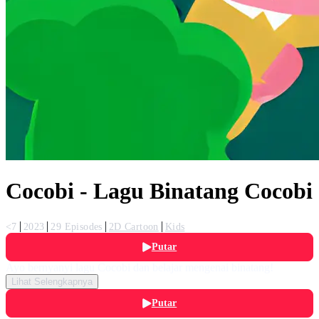
Cocobi - Lagu Binatang Cocobi
<7
2023
29 Episodes
2D Cartoon
Kids
Putar
Ayo bernyanyi lagu Cocobi dan belajar mengenai binatang!
Lihat Selengkapnya
Putar