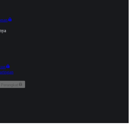
onan
nya
kun
aringan
 Perangkat