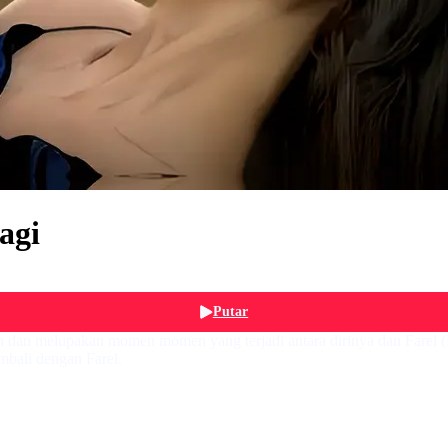
agi
Putar
n dan melupakan momen momen yang terjadi antara dirinya dan Farel (E
mbali dengan Farel.