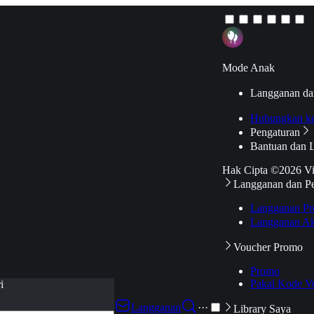
Mode Anak
Langganan da
Hubungkan k
Pengaturan
Bantuan dan 
Hak Cipta ©2026 V
Langganan dan P
Langganan Pr
Langganan Ak
Voucher Promo
Promo
Pakai Kode V
i
Langganan
···
Library Saya