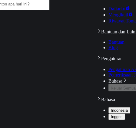
Daftarku
Mengikuti
Riwayat Tont
Bantuan dan Lain
Bantuan
Blog
Pengaturan
Pengaturan A
Pemeriksaan J
Bahasa
Keluar Semua
Bahasa
Indonesia
Inggris