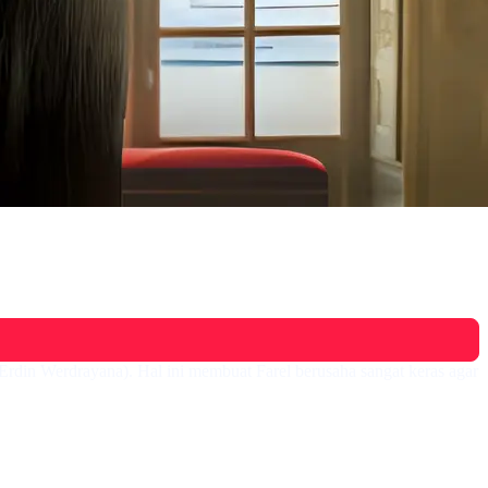
rdin Werdrayana). Hal ini membuat Farel berusaha sangat keras agar