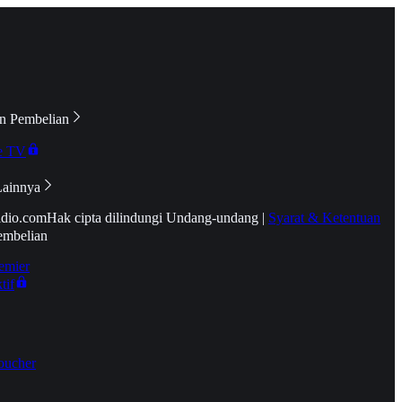
n Pembelian
e TV
Lainnya
idio.com
Hak cipta dilindungi Undang-undang
|
Syarat & Ketentuan
embelian
emier
tif
oucher