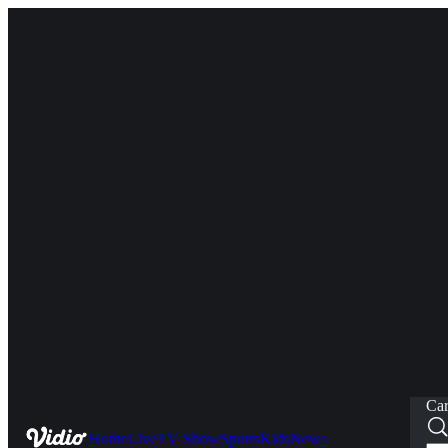
Car
Home
Live
TV Show
Sports
Kids
News