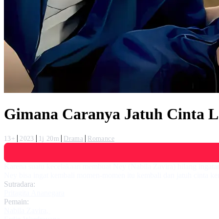
Gimana Caranya Jatuh Cinta L
13+
2023
1j 20m
Drama
Romance
Karena suatu kecelakaan membuat Ney (Nabila Zavira) hilang ingata
Ney bisa ingat kembali momen-momen itu kembali dan jatuh cinta ke
Sutradara:
Pritagita Ananegara
Pemain:
Nabila Zavira
,