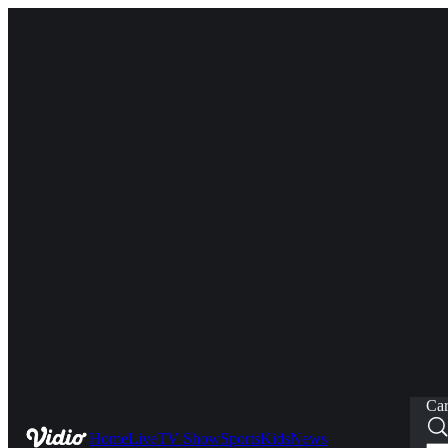
Car
Home
Live
TV Show
Sports
Kids
News