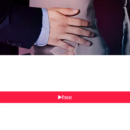
Putar
 dalam setahun. Pon tidak mengaku cintanya, Pim tidak menyadari pera