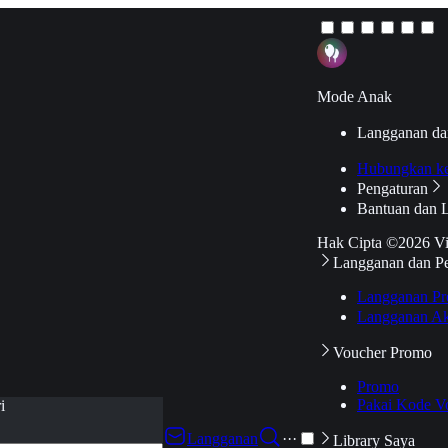
Mode Anak
Langganan da
Hubungkan k
Pengaturan
Bantuan dan 
Hak Cipta ©2026 V
Langganan dan P
Langganan Pr
Langganan Ak
Voucher Promo
Promo
Pakai Kode V
i
Langganan
···
Library Saya