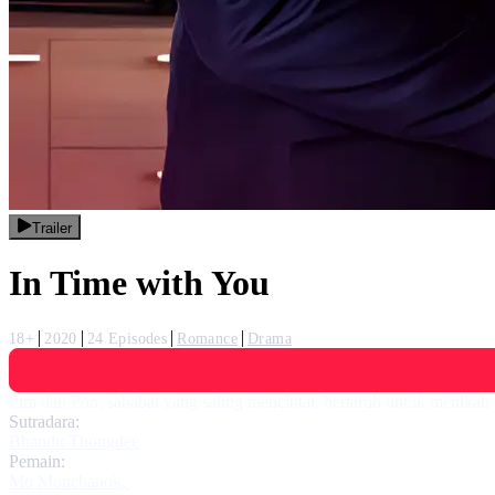
Trailer
In Time with You
18+
2020
24 Episodes
Romance
Drama
Pim dan Pon, sahabat yang saling mencintai, bertaruh untuk menikah
Sutradara:
Bhandit Thongdee
Pemain:
Mo Monchanok
,