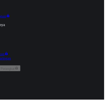
onan
nya
kun
aringan
 Perangkat