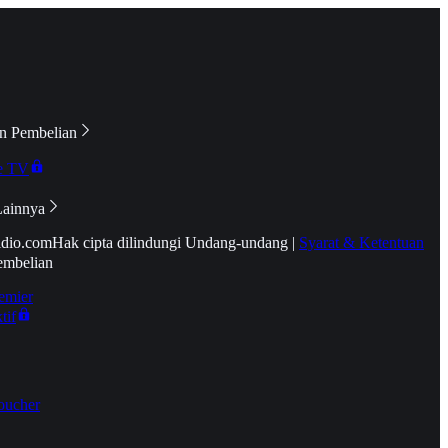
n Pembelian
e TV
Lainnya
idio.com
Hak cipta dilindungi Undang-undang
|
Syarat & Ketentuan
embelian
emier
tif
oucher