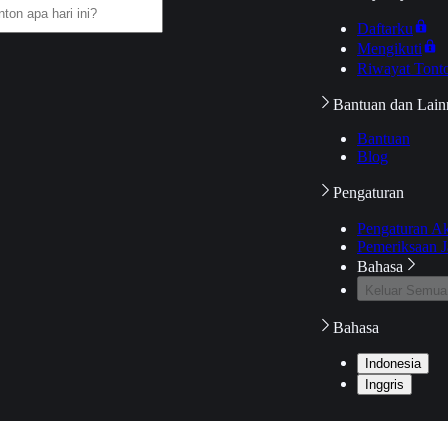
Daftarku
Mengikuti
Riwayat Tont
Bantuan dan Lain
Bantuan
Blog
Pengaturan
Pengaturan A
Pemeriksaan J
Bahasa
Keluar Semua
Bahasa
Indonesia
Inggris