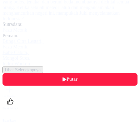
yang polos, jenaka, dan berani beda membuatnya dicintai semua
orang. Ketika sebuah meteor jatuh dan mengancam akan
menghancurkan negeri ini, mampukah Juki menyelamatkan
Indonesia?
Sutradara:
Faza Meonk
Pemain:
Bunga Citra Lestari
,
Faza Meonk
,
Babe Cabita
,
Mongol Stres
,
Indro Warkop
Lihat Selengkapnya
Putar
Daftarku
Beri Nilai
Bagikan