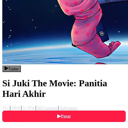
Trailer
Si Juki The Movie: Panitia
Hari Akhir
13+
2018
1j 37m
2D Cartoon
Adventure
Putar
Si Juki adalah selebriti yang sedang di puncak ketenaran. Sikapnya