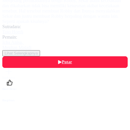
Menjelang pernikahannya dengn Robby, Sekar alami kecelakaan
dan dikabarkan tidak bisa memiliki keturunan akibat kecelakaan
tersebut. Hal tersebut membuat Robby dan Ibunya menyalahkan
Sekar dan justru membuat Robby berpaling dengan wanita lain.
Seperti apakah kisahnya?
Sutradara:
Toto Hoedi
Pemain:
Icha Anisa
,
Meidian Maladi
Lihat Selengkapnya
Putar
Daftarku
Beri Nilai
Bagikan