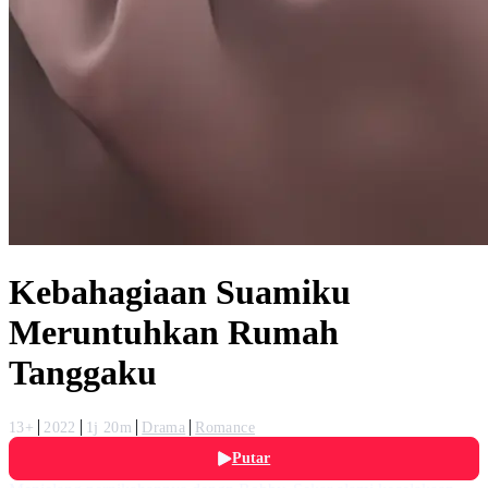
Kebahagiaan Suamiku
Meruntuhkan Rumah
Tanggaku
13+
2022
1j 20m
Drama
Romance
Putar