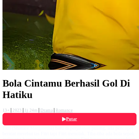
Bola Cintamu Berhasil Gol Di
Hatiku
13+
2023
1j 24m
Drama
Romance
Putar
Fitri (Shanice Margaretha) baru di perjalanan pulang, ada pencopet
berniat merebut tas Fitri tapi Fitri menolak. Tiba-tiba ada bola sepak