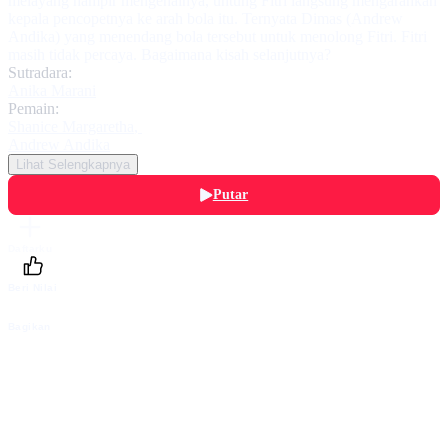
melayang hampir mengenainya, untung Fitri langsung mengarahkan
kepala pencopetnya ke arah bola itu. Ternyata Dimas (Andrew
Andika) yang menendang bola tersebut untuk menolong Fitri. Fitri
masih tidak percaya. Bagaimana kisah selanjutnya?
Sutradara:
Anika Marani
Pemain:
Shanice Margaretha
,
Andrew Andika
Lihat Selengkapnya
Putar
Daftarku
Beri Nilai
Bagikan