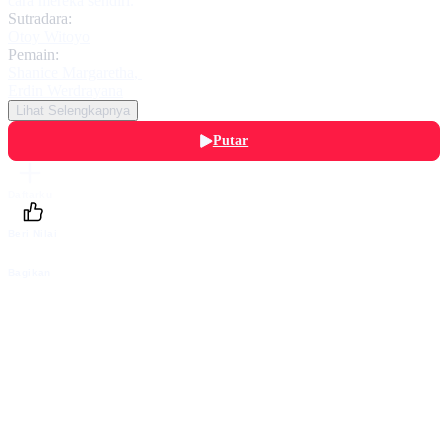
cara mereka sendiri.
Sutradara:
Otoy Witoyo
Pemain:
Shanice Margaretha
,
Erdin Werdrayana
Lihat Selengkapnya
Putar
Daftarku
Beri Nilai
Bagikan