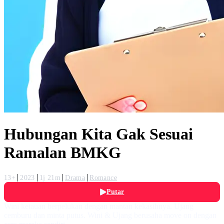
Hubungan Kita Gak Sesuai
Ramalan BMKG
13+
2023
1j 21m
Drama
Romance
Putar
Wini ketauan berpelukan dengan mantan kekasihnya. Ujang
cemburu dan minta putus. Wini & Ujang berusaha move on dengan