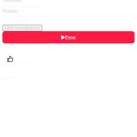
Pritagita Arianegara
Pemain:
Morgan Oey
,
Nabila Zavira
Lihat Selengkapnya
Putar
Daftarku
Beri Nilai
Bagikan