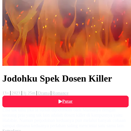
Jodohku Spek Dosen Killer
13+
2023
1j 25m
Drama
Romance
Putar
Lisa tak tahu jika ia sudah dijodohkan oleh Mamanya dengan
seorang pria yang tak lain adalah dosen killer di kampusnya yaitu
Habibie. Namun perjodohan keduanya pun melalui banyak cobaan
sampai dimana keduanya perlahan saling mencintai satu sama lain.
Sutradara: