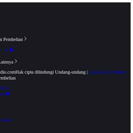
n Pembelian
e TV
Lainnya
idio.com
Hak cipta dilindungi Undang-undang
|
Syarat & Ketentuan
embelian
emier
tif
oucher