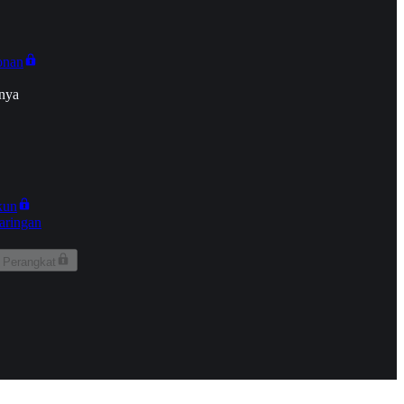
onan
nya
kun
aringan
 Perangkat