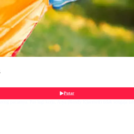
a
Putar
areng pacarnya. Pas lagi kerja, Arya (Rendy Kjaernett) tidak sengaja 