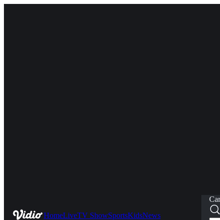
Car
Home
Live
TV Show
Sports
Kids
News