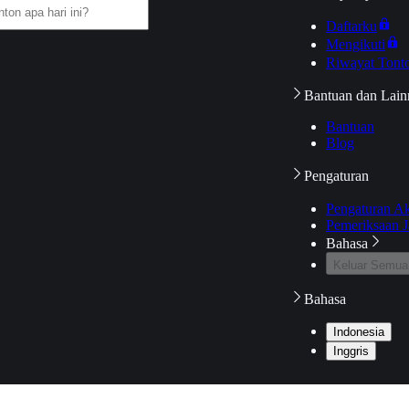
Daftarku
Mengikuti
Riwayat Tont
Bantuan dan Lain
Bantuan
Blog
Pengaturan
Pengaturan A
Pemeriksaan J
Bahasa
Keluar Semua
Bahasa
Indonesia
Inggris