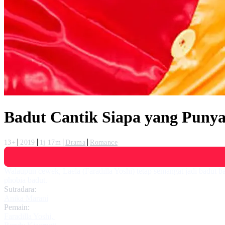
Badut Cantik Siapa yang Puny
13+
2019
1j 17m
Drama
Romance
Walaupun cewek, Laela (Faradilla Yoshi) tetap semangat jadi badut b
phobia badut.
Sutradara:
Anika Marani
Pemain:
Faradilla Yoshi
,