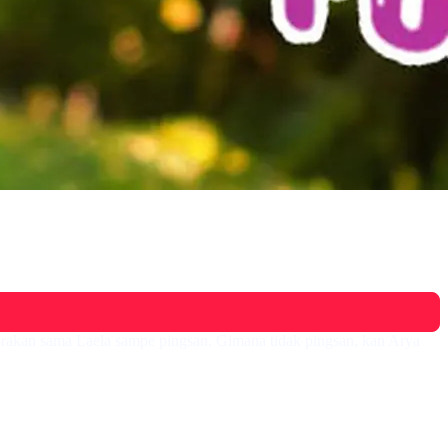
tabrakan sama Laela sampe pingsan. Gimana tidak pingsan, kan Arya