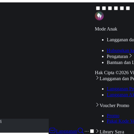
Mode Anak
Langganan da
Hubungkan k
Pengaturan
Bantuan dan 
Hak Cipta ©2026 V
Langganan dan P
Langganan Pr
Langganan Ak
Voucher Promo
Promo
Pakai Kode V
i
Langganan
···
Library Saya