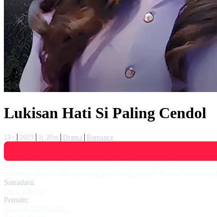
Lukisan Hati Si Paling Cendol
13+
2023
1j 20m
Drama
Romance
Dela (Shanice Margaretha) yang kesulitan keuangan akhirnya memuta
bakatnya melukis tak didukung oleh orang tuanya. Karena suatu kes
Sutradara:
Otoy Witoyo
Pemain:
Shanice Margaretha
,