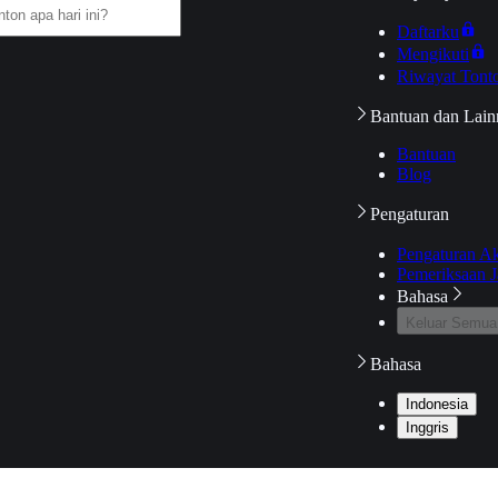
Daftarku
Mengikuti
Riwayat Tont
Bantuan dan Lain
Bantuan
Blog
Pengaturan
Pengaturan A
Pemeriksaan J
Bahasa
Keluar Semua
Bahasa
Indonesia
Inggris