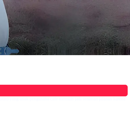
tin) yang anak pengusaha cafe memilih jadi seniman jalanan karena