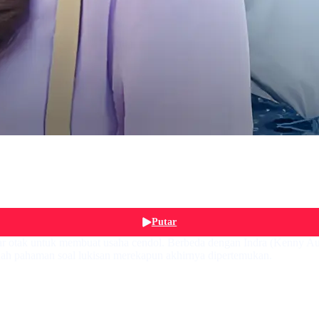
Putar
r otak untuk membuat usaha cendol. Berbeda dengan Indra (Kenny Aus
alah pahaman soal lukisan merekapun akhirnya dipertemukan.