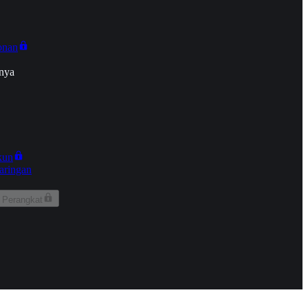
onan
nya
kun
aringan
 Perangkat