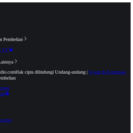
n Pembelian
e TV
Lainnya
idio.com
Hak cipta dilindungi Undang-undang
|
Syarat & Ketentuan
embelian
emier
tif
oucher