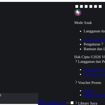
Mode Anak
Langganan da
Hubungkan k
Pengaturan
Bantuan dan 
Hak Cipta ©2026 V
Langganan dan P
Langganan Pr
Langganan Ak
Voucher Promo
Promo
Pakai Kode V
i
Langganan
···
Library Saya