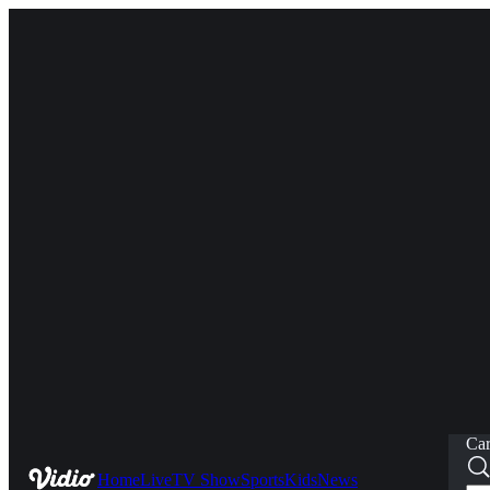
Car
Home
Live
TV Show
Sports
Kids
News