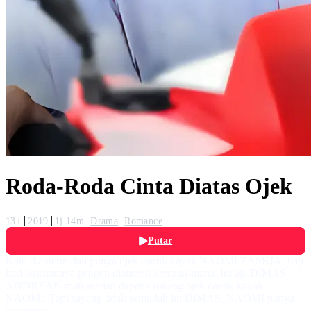
Roda-Roda Cinta Diatas Ojek
13+
2019
1j 14m
Drama
Romance
Putar
Kalo dianterin dan punya ojek cantik kayak NAOMI ZASKIA, tiap
hari bawaannya pengen dianterin kemana-mana. Ini aja DIMAS
ANDREAN mati-matian dapetin tukang ojek cantik kayak
NAOMI. Tapi sayang tidak semudah itu DIMAS, NAOMI punya
syaratnya.