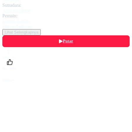
Sutradara:
Asep Kusdinar
Pemain:
Naomi Zaskia
,
Dimas Andrean
Lihat Selengkapnya
Putar
Daftarku
Beri Nilai
Bagikan