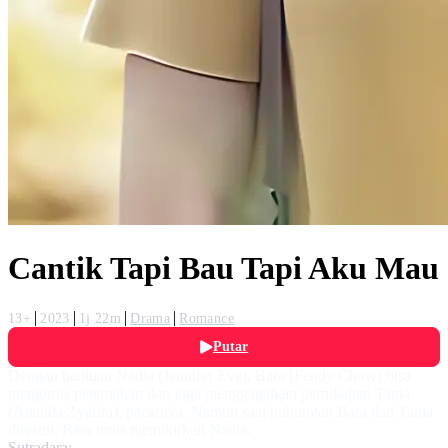
Cantik Tapi Bau Tapi Aku Mau
13+
2023
1j 22m
Drama
Romance
Putar
Dengan bantuan Nadia (Jennifer Eve), Bara (Fendy Chow) bisa
mengurus peternakan dan juga menggagalkan pernikahan Tania
(Ananda Zyafira), pacarnya. Namun saat hubungan Bara dan Tania
direstui, Bara terus memikirkan Nadia.
Sutradara: