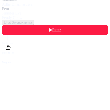
Adhe Dharmastriya
Pemain:
Jennifer Eve
,
Fendy Chow
Lihat Selengkapnya
Putar
Daftarku
Beri Nilai
Bagikan