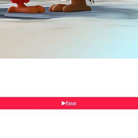
Putar
ak bisa terbang dikunjungi oleh babi-babi hijau misterius, terserah t