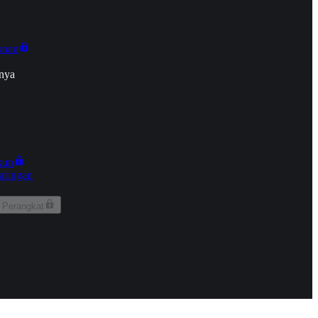
onan
nya
kun
aringan
 Perangkat