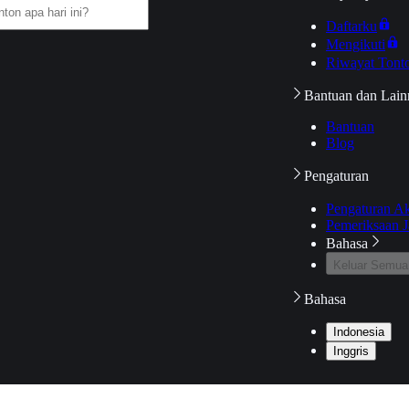
Daftarku
Mengikuti
Riwayat Tont
Bantuan dan Lain
Bantuan
Blog
Pengaturan
Pengaturan A
Pemeriksaan J
Bahasa
Keluar Semua
Bahasa
Indonesia
Inggris