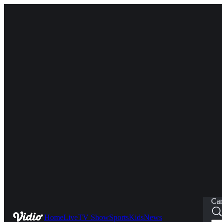
Car
Home
Live
TV Show
Sports
Kids
News