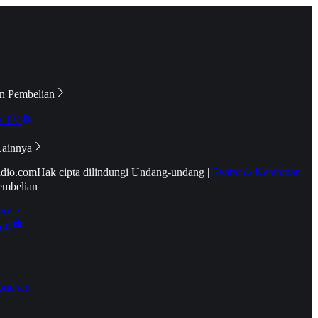
n Pembelian
e TV
Lainnya
idio.com
Hak cipta dilindungi Undang-undang
|
Syarat & Ketentuan
embelian
emier
tif
oucher