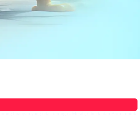
iga orang buangan yang tidak terduga - Merah, Chuck, dan Bom - untuk