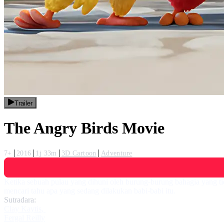
Trailer
The Angry Birds Movie
7+
2016
1j 33m
3D Cartoon
Adventure
Ketika sebuah pulau yang dihuni oleh burung-burung bahagia yang tid
mencari tahu apa yang sedang dilakukan babi-babi itu.
Sutradara:
Clay Kaytis
,
Fergal Reilly