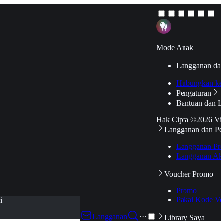
Mode Anak
Langganan da
Hubungkan k
Pengaturan
Bantuan dan 
Hak Cipta ©2026 V
Langganan dan P
Langganan Pr
Langganan Ak
Voucher Promo
Promo
Pakai Kode V
i
Langganan
···
Library Saya