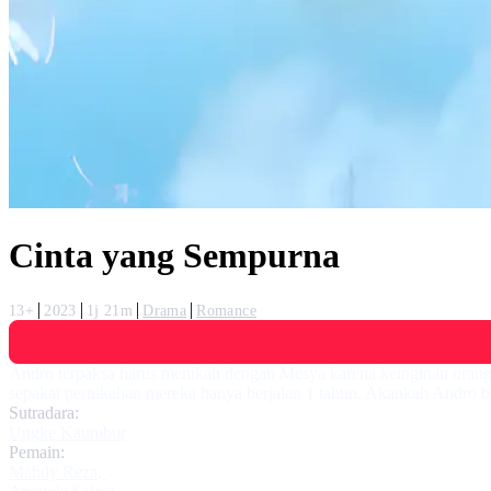
Cinta yang Sempurna
13+
2023
1j 21m
Drama
Romance
Andro terpaksa harus menikah dengan Mesya karena keinginan orang
sepakat pernikahan mereka hanya berjalan 1 tahun. Akankah Andro b
Sutradara:
Ungke Kaumbur
Pemain:
Mahdy Reza
,