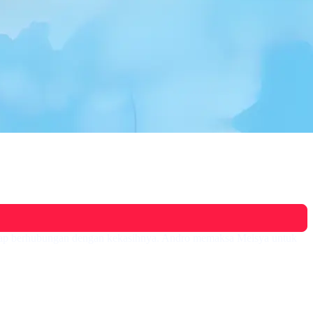
tetap berhubungan dengan kekasihnya. Andro memaksa Meisya untuk