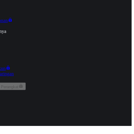
onan
nya
kun
aringan
 Perangkat