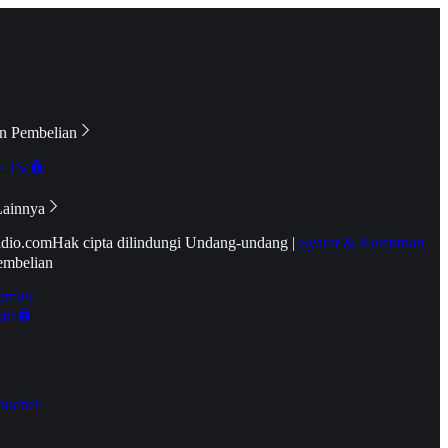
n Pembelian
e TV
Lainnya
idio.com
Hak cipta dilindungi Undang-undang
|
Syarat & Ketentuan
embelian
emier
tif
oucher