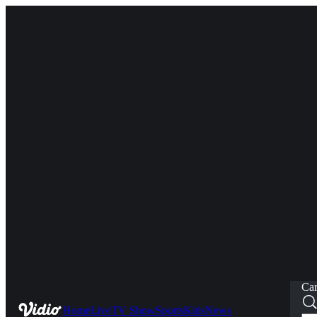
Car
Home
Live
TV Show
Sports
Kids
News