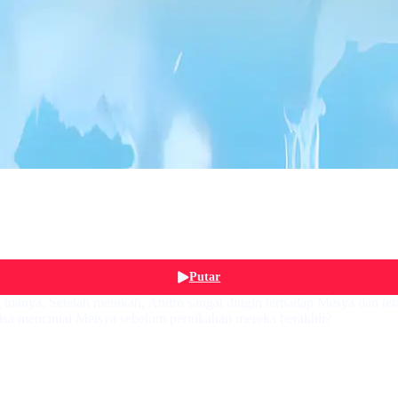
Putar
 tuanya. Setelah menikah, Andro sangat dingin terhadap Mesya dan 
isa mencintai Meisya sebelum pernikahan mereka berakhir?