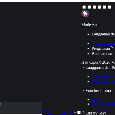
Mode Anak
Langganan da
Hubungkan k
Pengaturan
Bantuan dan 
Hak Cipta ©2026 V
Langganan dan P
Langganan Pr
Langganan Ak
Voucher Promo
Promo
Pakai Kode V
i
Langganan
···
Library Saya