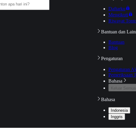
Daftarku
Mengikuti
Riwayat Tont
Bantuan dan Lain
Bantuan
Blog
Pengaturan
Pengaturan A
Pemeriksaan J
Bahasa
Keluar Semua
Bahasa
Indonesia
Inggris