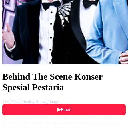
Behind The Scene Konser
Spesial Pestaria
13+
2023
Reality Show
Dangdut
Putar
Program Terbaru Indosiar PESTARIA Beragam Warna Musik
Penuh Sensasi Dengan Sentuhan Budaya Menyatu Di Panggung