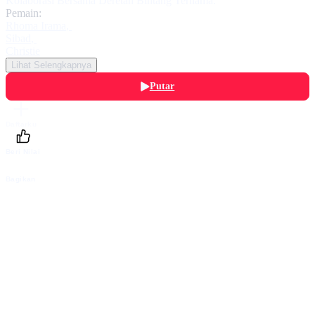
Kolaborasi Bersama Deretan Bintang Ternama.
Pemain:
Rhoma Irama
,
Sibad
,
Christie
Lihat Selengkapnya
Putar
Daftarku
Beri Nilai
Bagikan