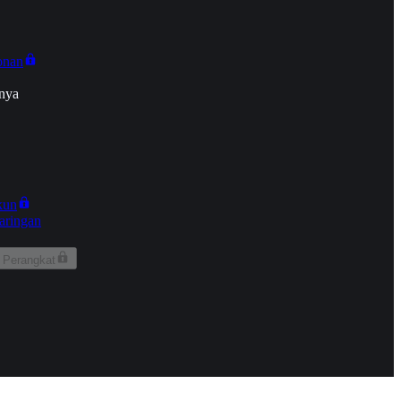
onan
nya
kun
aringan
 Perangkat