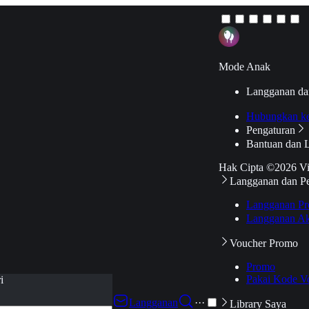
Mode Anak
Langganan da
Hubungkan k
Pengaturan
Bantuan dan 
Hak Cipta ©2026 V
Langganan dan P
Langganan Pr
Langganan Ak
Voucher Promo
Promo
Pakai Kode V
i
Langganan
···
Library Saya