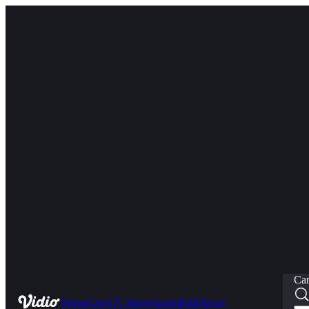
Car
Home
Live
TV Show
Sports
Kids
News