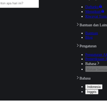
Daftarku
Mengikuti
Riwayat Tont
Bantuan dan Lain
Bantuan
Blog
Pengaturan
Pengaturan A
Pemeriksaan J
Bahasa
Keluar Semua
Bahasa
Indonesia
Inggris