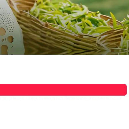
irin (Masayu Clara). Semakin hari Rama semakin merasa bersalah