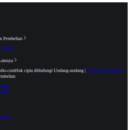
n Pembelian
e TV
Lainnya
idio.com
Hak cipta dilindungi Undang-undang
|
Syarat & Ketentuan
embelian
emier
tif
oucher