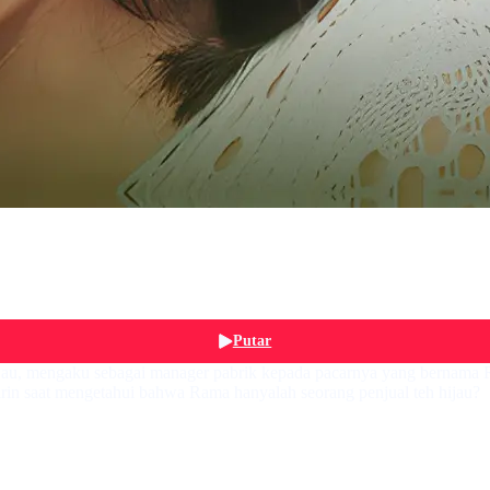
Putar
jau, mengaku sebagai manager pabrik kepada pacarnya yang bernama R
in saat mengetahui bahwa Rama hanyalah seorang penjual teh hijau?