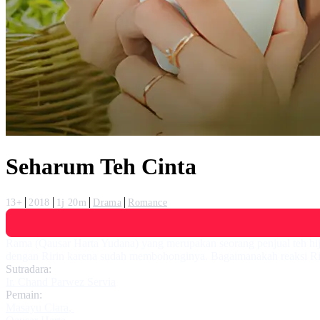
Seharum Teh Cinta
13+
2018
1j 20m
Drama
Romance
Rama (Qausar Harta Yudana) yang merupakan seorang penjual teh hi
dengan Ririn karena sudah membohonginya. Bagaimanakah reaksi Rir
Sutradara:
Ir. Chand Parwez Servia
Pemain:
Masayu Clara
,