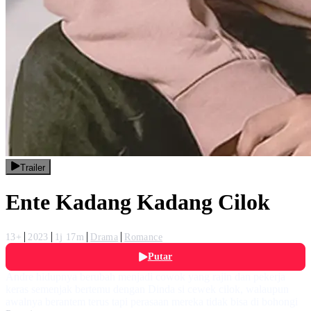
Trailer
Ente Kadang Kadang Cilok
13+
2023
1j 17m
Drama
Romance
Putar
Andre hidupnya berubah menjadi cowok yang rajin dan pekerja
keras semenjak bertemu dengan Dinda si cewek cilok, walaupun
awalnya berantem terus tapi perasaan mereka tidak bisa di bohongi