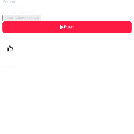
Pemain:
Emyrrazan
,
Davina Karamoy
Lihat Selengkapnya
Putar
Daftarku
Beri Nilai
Bagikan